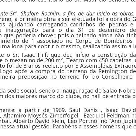
rº. Shalom Rochlin, a fim de dar início as obras,
reno, a primeira obra a ser efetuada foi a obra do G
dos ajudando carregando carrinhos de pedras 
o a inauguração para o dia 31 de dezembro d
 que poderia chover pois o telhado ainda não tin
cimento de 1 associado no Corpo de Bombeiros 
ma lona para cobrir o mesmo, realizando assim a i
Sr. Isaac Hilf, que deu início a construção d
e o mezanino de 200 m², Teatro com 450 cadeiras,
o foi de 8 anos reeleito por 3 Assembléias Extraord
 Logo após a compra do terreno da Remington de
meira preposição no terreno foi do Conselheiro 
 sede social, sendo a inauguração do Salão Nobre 
i um dos maiores marco do clube, no hall de entrada
nte: a partir de 1969, Saul Dahis , Isaac David 
, Altamiro Moysés Zimerfogel, Ezequiel Feldman no
al, Alberto David Klein, Leo Portnoi no “Ano Jubil
n nessa atual gestão. Parabéns a esses homens que 