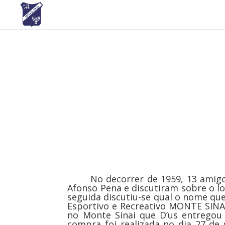
No decorrer de 1959, 13 amigos 
Afonso Pena e discutiram sobre o l
seguida discutiu-se qual o nome qu
Esportivo e Recreativo MONTE SINAI
no Monte Sinai que D’us entregou 
compra foi realizada no dia 27 de 