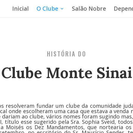
Inicial
O Clube
Salão Nobre
Depend
HISTÓRIA DO
Clube Monte Sinai
resolveram fundar um clube da comunidade judai
ocal onde escolheram uma casa que estava a venda na
e dariam ao clube, vários nomes foram sugindo mas
, título esse sugerido pela Sra. Sophia Sveid, todo
a Moisés os Dez Mandamentos, que nortearia os p
setembro, no escritório do Sr. Maurício Sender, 