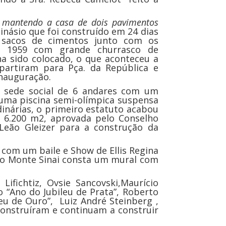
 mantendo a casa de dois pavimentos
inásio que foi construído em 24 dias
e sacos de cimentos junto com os
e 1959 com grande churrasco de
ha sido colocado, o que aconteceu a
partiram para Pça. da República e
nauguração.
a sede social de 6 andares com um
 uma piscina semi-olímpica suspensa
inárias, o primeiro estatuto acabou
 6.200 m2, aprovada pelo Conselho
Leão Gleizer para a construção da
com um baile e Show de Ellis Regina
 do Monte Sinai consta um mural com
Lifichtiz, Ovsie Sancovski,Maurício
 “Ano do Jubileu de Prata”, Roberto
eu de Ouro”, Luiz André Steinberg ,
construíram e continuam a construir