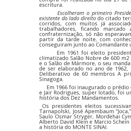
escritura.
Escolheram o primeiro Presidente S
existente do lado direito
do citado ter
corridos, com muitos já associa
trabalhadores, ficando marcad
confraternização, só não esperavam
partir da tarde noite, com conhe
conseguiram junto ao Comandante u
Em 1961 foi eleito presidente o 
climatizado Salão Nobre de 600 m2 
e o Salão de Mármore, o seu mandat
de ser elaborado no ano de 1962,
Deliberativo de 60 membros A pri
Sinagoga.
Em 1966 foi inaugurado o prédio da
e Jair Rodrigues, super lotado, fo
história dos Dez Mandamentos.
Os presidentes eleitos sucessivame
Tarnapolski, José Apembaum “Joca,”
Saulo Osmar Stryger, Mordehai Cymb
Alberto David Klein e Marcio Schei
a história do MONTE SINAI.