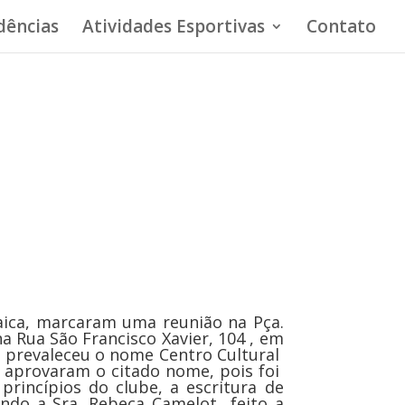
ências
Atividades Esportivas
Contato
ca, marcaram uma reunião na Pça.
 Rua São Francisco Xavier, 104 , em
, prevaleceu o nome Centro Cultural
s aprovaram o citado nome, pois foi
rincípios do clube, a escritura de
tendo a Sra. Rebeca Camelot feito a